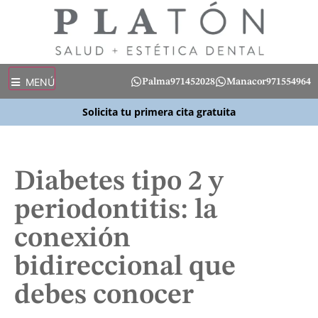
MENÚ
Palma
971452028
Manacor
971554964
Solicita tu primera cita gratuita
Diabetes tipo 2 y
periodontitis: la
conexión
bidireccional que
debes conocer