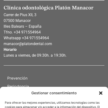
Clínica odontológica Platón Manacor
Carrer de Pius XII, 3
07500 Manacor
Illes Balears – España
Tfno.
+34 971554964
Whatsapp
+34 971554964
manacor@platondental.com
Horario
Lunes a viernes, de 09:30h. a 19:30h.
Prevención
Periodoncia
Gestionar consentimiento
Endodoncia
Cirugia oral
Para ofrecer las mejores experiencias, utilizamos tecnologías como las
cookies para almacenar y/o acceder a la información del dispositivo. El