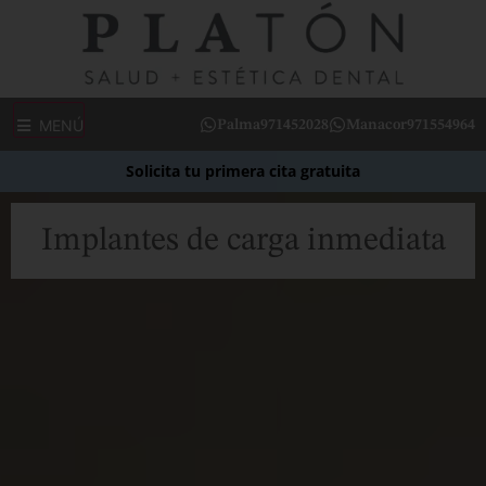
MENÚ
Palma
971452028
Manacor
971554964
Solicita tu primera cita gratuita
Implantes de carga inmediata