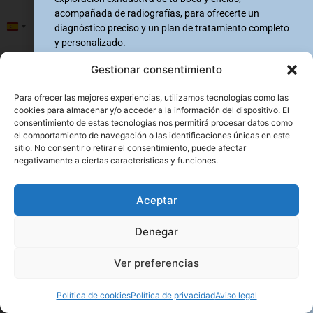
acompañada de radiografías, para ofrecerte un
Número de teléfono
*
diagnóstico preciso y un plan de tratamiento completo
Spain +34
y personalizado.
0 / 180
Nombre
*
Gestionar consentimiento
Motivo de la cita
Para ofrecer las mejores experiencias, utilizamos tecnologías como las
cookies para almacenar y/o acceder a la información del dispositivo. El
consentimiento de estas tecnologías nos permitirá procesar datos como
Número de teléfono
*
el comportamiento de navegación o las identificaciones únicas en este
sitio. No consentir o retirar el consentimiento, puede afectar
+34
+34
Spain +34
Spain +34
negativamente a ciertas características y funciones.
Horario preferente
*
Clínica solicitada
*
Aceptar
Mañana
Palma
Manacor
Denegar
Tarde
Ver preferencias
Enviar
Indiferente
Clínica solicitada
*
Política de cookies
Política de privacidad
Aviso legal
Palma