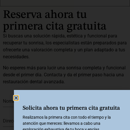
Reserva ahora tu
primera cita gratuita
Si buscas una solución rápida, estética y funcional para
recuperar tu sonrisa, los especialistas están preparados para
ofrecerte una valoración completa y un plan adaptado a tus
necesidades.
No esperes más para lucir una sonrisa completa y funcional
desde el primer día. Contacta y da el primer paso hacia una
restauración dental avanzada.
Nombre
*
Solicita ahora tu primera cita gratuita
Realizamos la primera cita con todo el tiempo y la
Dirección de correo electrónico
*
atención que mereces: llevamos a cabo una
exploración exhaustiva de tu boca y encías,