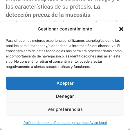
las características de su prótesis.
La
detección precoz de la mucositis
periimplantaria es la clave para evitar que la
Gestionar consentimiento
enfermedad progrese
a estadios que
requieren cirugía.
Para ofrecer las mejores experiencias, utilizamos tecnologías como las
cookies para almacenar y/o acceder a la información del dispositivo. El
consentimiento de estas tecnologías nos permitirá procesar datos como
Preguntas frecuentes sobre la
el comportamiento de navegación o las identificaciones únicas en este
sitio. No consentir o retirar el consentimiento, puede afectar
periimplantitis
negativamente a ciertas características y funciones.
¿Cuánto tiempo tarda en aparecer la
Aceptar
periimplantitis?
Denegar
No hay un plazo fijo. Puede desarrollarse
meses después de la colocación del implante
Ver preferencias
o años más tarde. Lo que determina su
Política de cookies
Política de privacidad
Aviso legal
aparición no es el tiempo, sino la