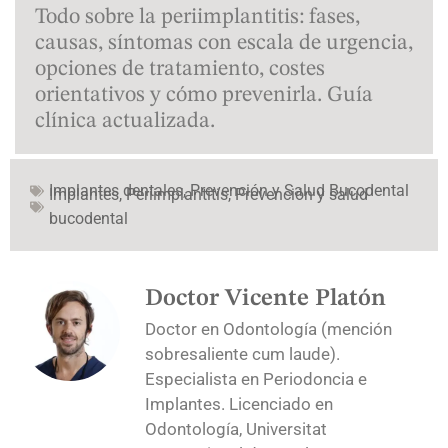
Todo sobre la periimplantitis: fases,
causas, síntomas con escala de urgencia,
opciones de tratamiento, costes
orientativos y cómo prevenirla. Guía
clínica actualizada.
Implantes dentales
,
Prevención y Salud Bucodental
Implantes
,
Periimplantitis
,
Prevención y salud
bucodental
Doctor Vicente Platón
Doctor en Odontología (mención
sobresaliente cum laude).
Especialista en Periodoncia e
Implantes. Licenciado en
Odontología, Universitat