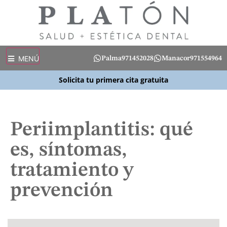
MENÚ
Palma
971452028
Manacor
971554964
Solicita tu primera cita gratuita
Periimplantitis: qué
es, síntomas,
tratamiento y
prevención