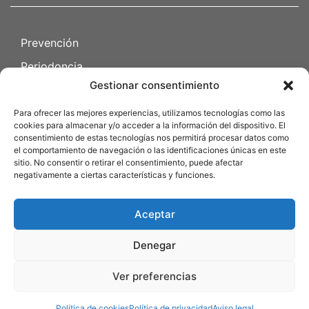
Prevención
Periodoncia
Gestionar consentimiento
Endodoncia
Cirugia oral
Para ofrecer las mejores experiencias, utilizamos tecnologías como las
cookies para almacenar y/o acceder a la información del dispositivo. El
Odontopediatría
consentimiento de estas tecnologías nos permitirá procesar datos como
el comportamiento de navegación o las identificaciones únicas en este
sitio. No consentir o retirar el consentimiento, puede afectar
Política de privacidad
negativamente a ciertas características y funciones.
Política de cookies
Aceptar
Declaración de accesibilidad
Aviso legal
Denegar
Ver preferencias
© 2025 Platón dental SL | Todos los derechos reservados |
Estrategia digital:
Amara, ingeniería de marketing
Política de cookies
Política de privacidad
Aviso legal