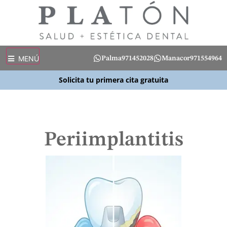
MENÚ
Palma
971452028
Manacor
971554964
Solicita tu primera cita gratuita
Periimplantitis