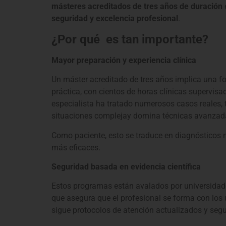
másteres acreditados de tres años de duración
seguridad y excelencia profesional
.
¿Por qué es tan importante?
Mayor preparación y experiencia clínica
Un máster acreditado de tres años implica una f
práctica, con cientos de horas clínicas supervisad
especialista h
a tratado numerosos casos reales, 
situaciones complejay d
omina técnicas avanzada
Como paciente, esto se traduce en diagnósticos 
más eficaces.
Seguridad basada en evidencia científica
Estos programas están avalados por universidades
que asegura que el profesional s
e forma con los 
s
igue protocolos de atención actualizados y segu