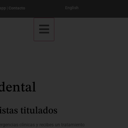
English
app
|
Contacto
dental
stas titulados
gencias clínicas y r
ecibes un tratamiento