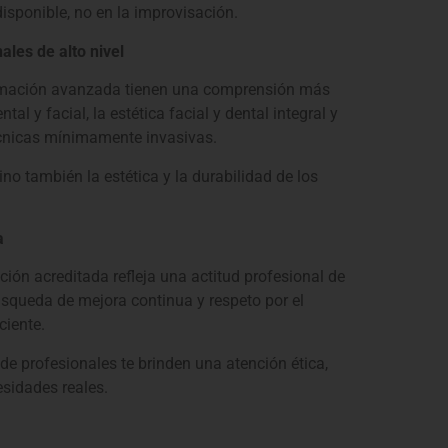
isponible, no en la improvisación.
ales de alto nivel
ormación avanzada tienen una comprensión más
tal y facial, l
a estética facial y dental integral y
técnicas mínimamente invasivas.
ino también la estética y la durabilidad de los
a
ción acreditada refleja una actitud profesional de
squeda de mejora continua y r
espeto por el
ciente.
de profesionales te brinden una atención ética,
sidades reales.