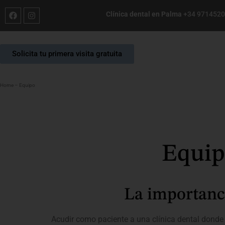
Clínica dental en Palma
+34 971452
Solicita tu primera visita gratuita
Home
–
Equipo
Equip
La importanci
Acudir como paciente a una clínica dental donde 