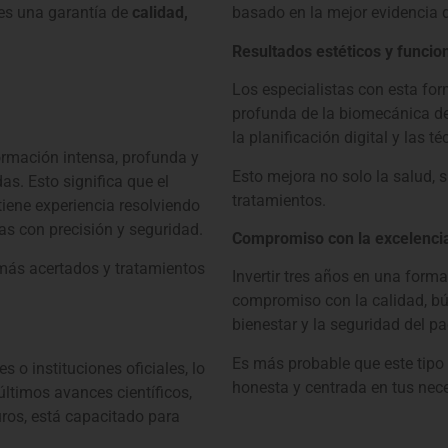
es una garantía de
calidad,
basado en la mejor evidencia d
Resultados estéticos y funcion
Los especialistas con esta f
profunda de l
a biomecánica den
l
a planificación digital y las 
ormación intensa, profunda y
Esto mejora no solo la salud, s
as. Esto significa que el
tratamientos.
t
iene experiencia resolviendo
s con precisión y seguridad.
Compromiso con la excelenci
más acertados y tratamientos
Invertir tres años en una forma
c
ompromiso con la calidad, b
ú
bienestar y la seguridad del pa
Es más probable que este tipo 
 o instituciones oficiales, lo
honesta y centrada en tus nece
últimos avances científicos,
ros, e
stá capacitado para