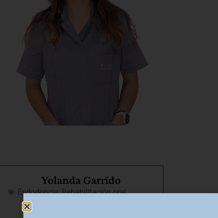
Yolanda Garrido
Endodoncia
,
Rehabilitación oral