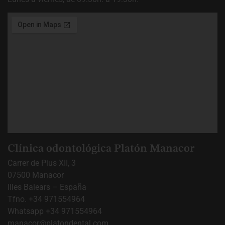
Clínica odontológica Platón Manacor
Carrer de Pius XII, 3
07500 Manacor
Illes Balears – España
Tfno.
+34 971554964
Whatsapp
+34 971554964
manacor@platondental.com