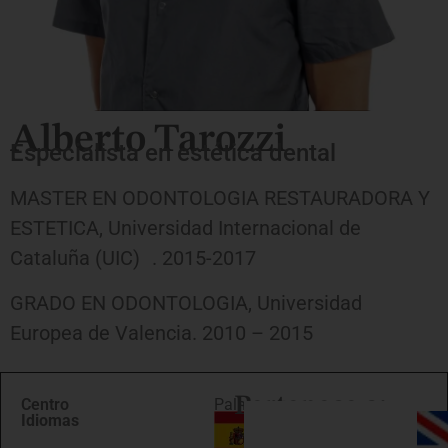
Alberto Tarozzi
Especialista en estética dental
MASTER EN ODONTOLOGIA RESTAURADORA Y
ESTETICA, Universidad Internacional de
Cataluña (UIC) . 2015-2017
GRADO EN ODONTOLOGIA, Universidad
Europea de Valencia. 2010 – 2015
Pertenece a:
Centro
Palma
Idiomas