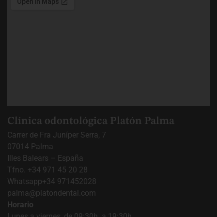
Clínica odontológica Platón Palma
Carrer de Fra Juníper Serra, 7
07014 Palma
Illes Balears – España
Tfno. +34 971 45 20 28
Whatsapp
+34 971452028
palma@platondental.com
Horario
Lunes a viernes, de 09:30h. a 19:30h.