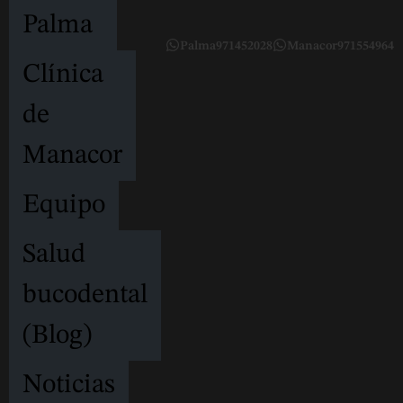
Palma
Palma
971452028
Manacor
971554964
Clínica
de
Manacor
Equipo
Salud
bucodental
(Blog)
Noticias