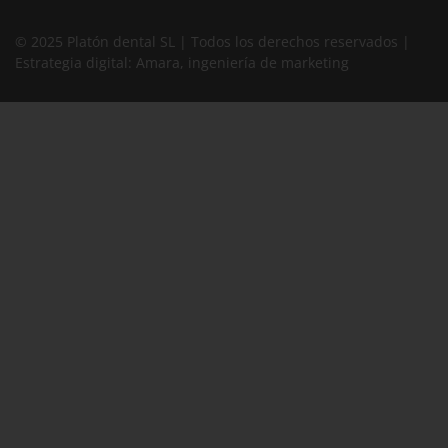
© 2025 Platón dental SL | Todos los derechos reservados |
Estrategia digital:
Amara, ingeniería de marketing