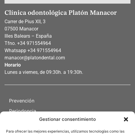
Clínica odontológica Platón Manacor
Carrer de Pius XII, 3
07500 Manacor
Illes Balears – España
Tfno.
+34 971554964
Whatsapp
+34 971554964
manacor@platondental.com
Horario
Lunes a viernes, de 09:30h. a 19:30h.
Prevención
Periodoncia
Gestionar consentimiento
Endodoncia
Cirugia oral
Para ofrecer las mejores experiencias, utilizamos tecnologías como las