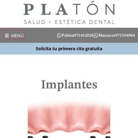
MENÚ
Palma
971452028
Manacor
971554964
Solicita tu primera cita gratuita
Implantes