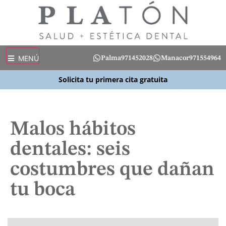
MENÚ
Palma
971452028
Manacor
971554964
Solicita tu primera cita gratuita
Malos hábitos
dentales: seis
costumbres que dañan
tu boca