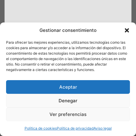
Gestionar consentimiento
Clínica odontológica Platón Palma
Para ofrecer las mejores experiencias, utilizamos tecnologías como las
Carrer de Fra Juníper Serra, 7
cookies para almacenar y/o acceder a la información del dispositivo. El
consentimiento de estas tecnologías nos permitirá procesar datos como
07014 Palma
el comportamiento de navegación o las identificaciones únicas en este
Illes Balears – España
sitio. No consentir o retirar el consentimiento, puede afectar
Tfno. +34 971 45 20 28
negativamente a ciertas características y funciones.
Whatsapp
+34 971452028
palma@platondental.com
Aceptar
Horario
Lunes a viernes, de 09:30h. a 19:30h.
Denegar
Ver preferencias
Política de cookies
Política de privacidad
Aviso legal