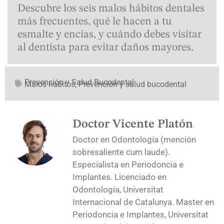
Descubre los seis malos hábitos dentales
más frecuentes, qué le hacen a tu
esmalte y encías, y cuándo debes visitar
al dentista para evitar daños mayores.
Prevención y Salud Bucodental
Malos hábitos
,
Prevención y salud bucodental
Doctor Vicente Platón
Doctor en Odontología (mención
sobresaliente cum laude).
Especialista en Periodoncia e
Implantes. Licenciado en
Odontología, Universitat
Internacional de Catalunya. Master en
Periodoncia e Implantes, Universitat