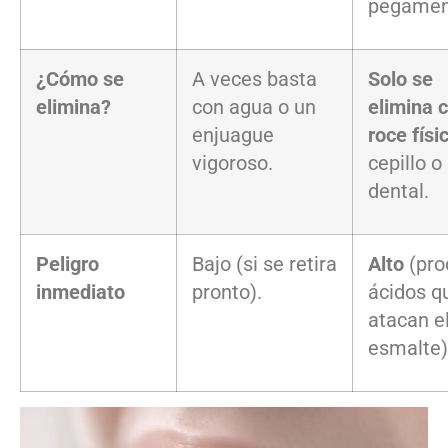
pegamen
¿Cómo se
A veces basta
Solo se
elimina?
con agua o un
elimina c
enjuague
roce físi
vigoroso.
cepillo o 
dental.
Peligro
Bajo (si se retira
Alto
(pro
inmediato
pronto).
ácidos q
atacan e
esmalte)