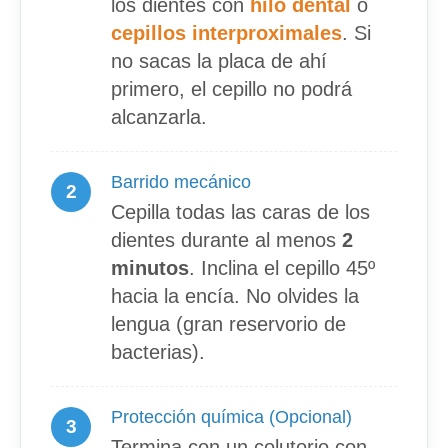
los dientes con
hilo dental
o
cepillos interproximales
. Si
no sacas la placa de ahí
primero, el cepillo no podrá
alcanzarla.
Barrido mecánico
2
Cepilla todas las caras de los
dientes durante al menos
2
minutos
. Inclina el cepillo 45º
hacia la encía. No olvides la
lengua (gran reservorio de
bacterias).
Protección química (Opcional)
3
Termina con un colutorio con