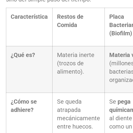
Característica
Restos de
Placa
Comida
Bacteria
(Biofilm)
¿Qué es?
Materia inerte
Materia 
(trozos de
(millone
alimento).
bacteria
organiza
¿Cómo se
Se queda
Se
pega
adhiere?
atrapada
química
mecánicamente
al diente
entre huecos.
como un