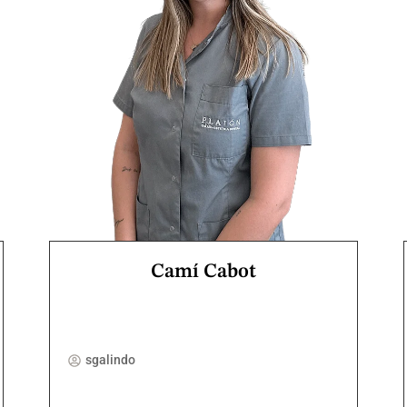
Camí Cabot
sgalindo