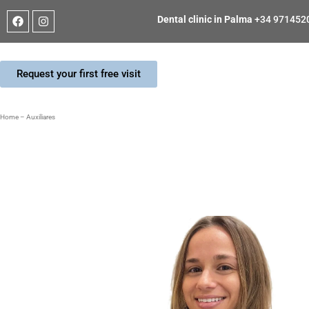
Dental clinic in Palma
+34 971452
Request your first free visit
Home
–
Auxiliares