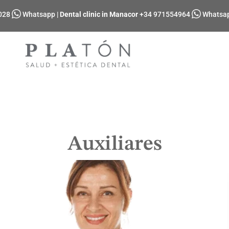
028
Whatsapp
|
Dental clinic in Manacor
+34 971554964
Whatsa
Auxiliares