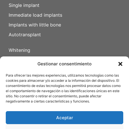
Single implant
Immediate load implants
Implants with little bone
Autotransplant
Whitening
Dental veneers
Gestionar consentimiento
Gingival microsurgery
Para ofrecer las mejores experiencias, utilizamos tecnologías como las
cookies para almacenar y/o acceder a la información del dispositivo. El
Invisalign (invisible orthodontics)
consentimiento de estas tecnologías nos permitirá procesar datos como
el comportamiento de navegación o las identificaciones únicas en este
Aesthetic orthodontics with ceramic brackets
sitio. No consentir o retirar el consentimiento, puede afectar
negativamente a ciertas características y funciones.
Metal brackets (traditional orthodontics)
Aceptar
Privacy Policy