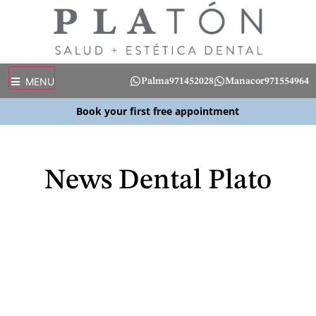
MENU
Palma
971452028
Manacor
971554964
Book your first free appointment
News Dental Plato