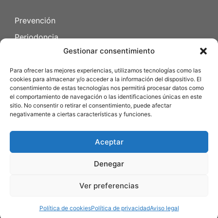
Prevención
Periodoncia
Gestionar consentimiento
Endodoncia
Cirugia oral
Para ofrecer las mejores experiencias, utilizamos tecnologías como las
cookies para almacenar y/o acceder a la información del dispositivo. El
Odontopediatría
consentimiento de estas tecnologías nos permitirá procesar datos como
el comportamiento de navegación o las identificaciones únicas en este
sitio. No consentir o retirar el consentimiento, puede afectar
Política de privacidad
negativamente a ciertas características y funciones.
Política de cookies
Aceptar
Declaración de accesibilidad
Aviso legal
Denegar
Ver preferencias
© 2025 Platón dental SL | Todos los derechos reservados |
Estrategia digital:
Amara, ingeniería de marketing
Política de cookies
Política de privacidad
Aviso legal