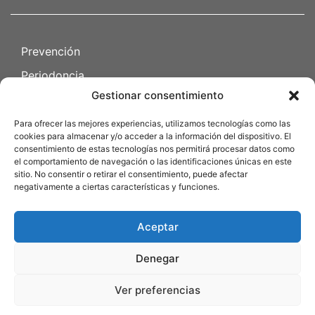
Prevención
Periodoncia
Gestionar consentimiento
Endodoncia
Cirugia oral
Para ofrecer las mejores experiencias, utilizamos tecnologías como las
cookies para almacenar y/o acceder a la información del dispositivo. El
Odontopediatría
consentimiento de estas tecnologías nos permitirá procesar datos como
el comportamiento de navegación o las identificaciones únicas en este
sitio. No consentir o retirar el consentimiento, puede afectar
Política de privacidad
negativamente a ciertas características y funciones.
Política de cookies
Aceptar
Declaración de accesibilidad
Aviso legal
Denegar
Ver preferencias
© 2025 Platón dental SL | Todos los derechos reservados |
Estrategia digital:
Amara, ingeniería de marketing