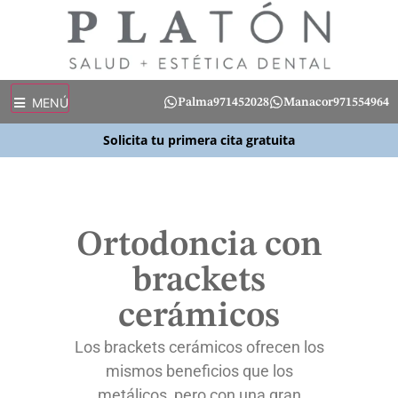
MENÚ
Palma
971452028
Manacor
971554964
Solicita tu primera cita gratuita
Ortodoncia con
brackets
cerámicos
Los brackets cerámicos ofrecen los
mismos beneficios que los
metálicos, pero con una gran