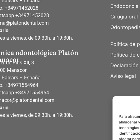
es Balears – España
Endodoncia
o. +34971452028
atsapp
+34971452028
Cirugia oral
ma@platondental.com
Odontopedia
ario
es a viernes, de 09:30h. a 19:30h.
Política de 
ínica odontológica Platón
Política de 
nacor
er de Pius XII, 3
Declaración 
00 Manacor
Aviso legal
es Balears – España
o.
+34971554964
atsapp
+34971554964
acor@platondental.com
ario
es a viernes, de 09:30h. a 19:30h.
Para ofrecer
almacenar y/
tecnologías
identificaci
afectar nega