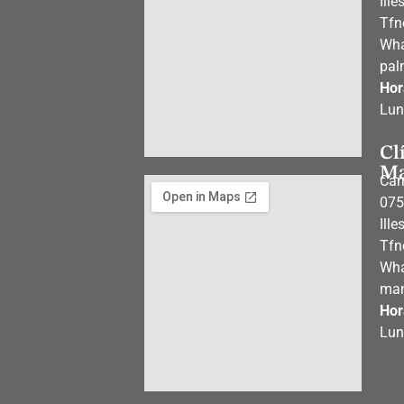
Ill
Tfn
Wh
pal
Hor
Lun
Cl
Ma
Carr
075
Ill
Tfn
Wh
man
Hor
Lun