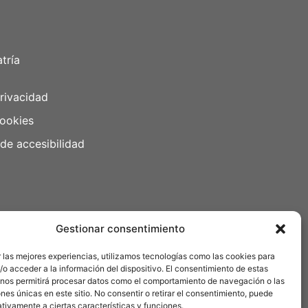
tría
privacidad
cookies
de accesibilidad
Gestionar consentimiento
 las mejores experiencias, utilizamos tecnologías como las cookies para
o acceder a la información del dispositivo. El consentimiento de estas
 nos permitirá procesar datos como el comportamiento de navegación o las
ones únicas en este sitio. No consentir o retirar el consentimiento, puede
tivamente a ciertas características y funciones.