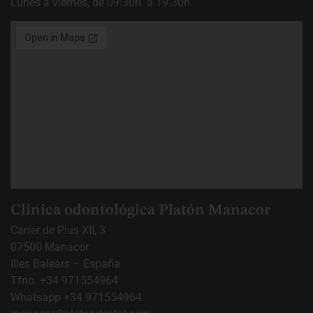
Lunes a viernes, de 09:30h. a 19:30h.
Clínica odontológica Platón Manacor
Carrer de Pius XII, 3
07500 Manacor
Illes Balears – España
Tfno.
+34 971554964
Whatsapp
+34 971554964