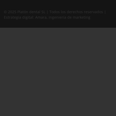
© 2025 Platón dental SL | Todos los derechos reservados |
Estrategia digital:
Amara, ingeniería de marketing