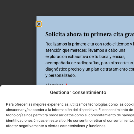
Solicita ahora tu primera cita gra
Realizamos la primera cita con todo el tiempo y 
atención que mereces: llevamos a cabo una
exploración exhaustiva de tu boca y encías,
acompañada de radiografías, para ofrecerte un
diagnóstico preciso y un plan de tratamiento c
y personalizado.
Nombre
*
Gestionar consentimiento
Para ofrecer las mejores experiencias, utilizamos tecnologías como las cook
almacenar y/o acceder a la información del dispositivo. El consentimiento de
Número de teléfono
*
tecnologías nos permitirá procesar datos como el comportamiento de navega
identificaciones únicas en este sitio. No consentir o retirar el consentimiento
+34
+34
Spain +34
Spain +34
afectar negativamente a ciertas características y funciones.